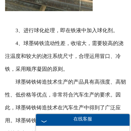
3、进行球化处理，即在铁液中加入球化剂。
4、球墨铸铁流动性差，收缩大，需要较高的浇
注温度和较大的浇注系统尺寸，合理运用冒口、冷
铁，采用顺序凝固的原则。
球墨铸铁铸造技术生产的产品具有高强度、高韧
性、低价格等优点，非常符合汽车生产的要求。因
此，球墨铸铁铸造技术在汽车生产中得到了广泛应
在线客服
用。球墨铸铁在汽车工业中的应用凸显了其优势。通