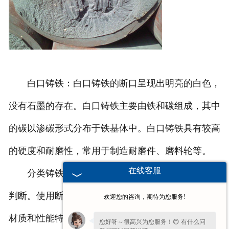
白口铸铁：白口铸铁的断口呈现出明亮的白色，
没有石墨的存在。白口铸铁主要由铁和碳组成，其中
的碳以渗碳形式分布于铁基体中。白口铸铁具有较高
的硬度和耐磨性，常用于制造耐磨件、磨料轮等。
在线客服
分类铸铁棒的方法主要是通过观察其断口颜色来
判断。使用断口颜色进行分类可以初步了解铸铁棒的
欢迎您的咨询，期待为您服务!
材质和性能特点，对于选择合适的铸铁材料具有一定
您好呀～很高兴为您服务！😊 有什么问