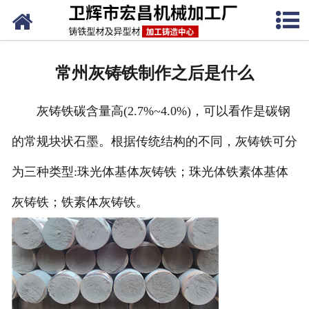
网站首页
关于我们
常州灰铸铁制作之后是什么
产品中心
灰铸铁碳含量高(2.7%~4.0%)，可以看作是碳钢
新闻动态
的常规块状石墨。根据传统结构的不同，灰铸铁可分
铸铁工艺
为三种类型:珠光体基体灰铸铁；珠光体铁素体基体
生产设备
灰铸铁；铁素体灰铸铁。
联系我们