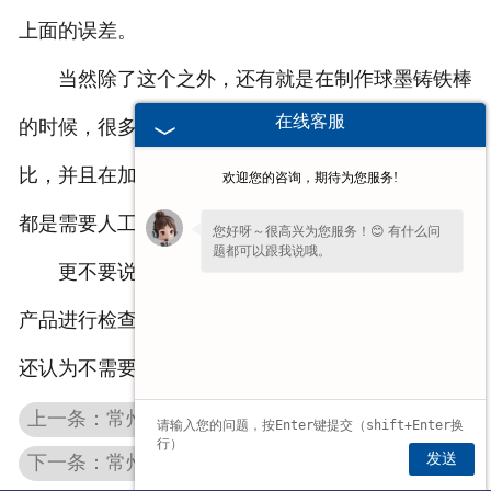
上面的误差。
当然除了这个之外，还有就是在制作球墨铸铁棒
在线客服
的时候，很多时候，我们需要对原材料进行相应的配
比，并且在加工的时候，使用的温度等等，这些其实
欢迎您的咨询，期待为您服务!
都是需要人工进行调配的。
您好呀～很高兴为您服务！😊 有什么问
题都可以跟我说哦。
更不要说，在加工的过程中，我们还需要对这些
请问您是想了解产品详情、报价，还是售
产品进行检查，所以在制作球墨铸铁棒的时候，大家
后相关问题呢？💬 ～
还认为不需要人工吗？
上一条：常州灰铁棒有污垢你是怎么处理的
发送
下一条：常州铸铁棒厂家告诉大家一个比较靠谱的方法