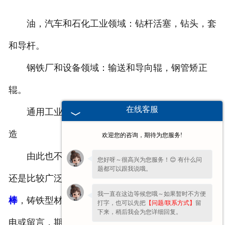
油，汽车和石化工业领域：钻杆活塞，钻头，套
和导杆。
钢铁厂和设备领域：输送和导向辊，钢管矫正
辊。
在线客服
通用工业领域：机床道具生产，模具和工具的制
造
欢迎您的咨询，期待为您服务!
由此也不难看出，铸铁型材的所涵盖的工业范围
您好呀～很高兴为您服务！😊 有什么问
题都可以跟我说哦。
还是比较广泛的，我公司主营产品是球墨
常州铸铁
我一直在这边等候您哦～如果暂时不方便
棒
，铸铁型材，
常州球铁棒
等，如果您感兴趣欢迎致
打字，也可以先把
【问题/联系方式】
留
下来，稍后我会为您详细回复。
电或留言，期待与您的合作。