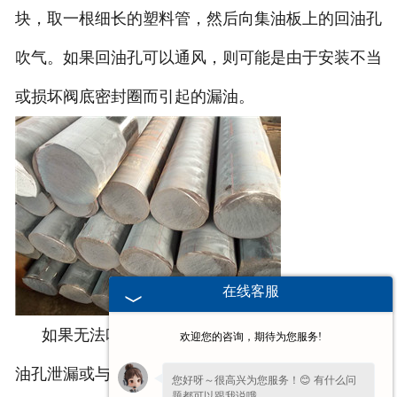
块，取一根细长的塑料管，然后向集油板上的回油孔
吹气。如果回油孔可以通风，则可能是由于安装不当
或损坏阀底密封圈而引起的漏油。
在线客服
如果无法吹气或阻力较大，则是由于集油板的回
欢迎您的咨询，期待为您服务!
油孔泄漏或与阀块的回油孔不匹配引起的。在现场，
您好呀～很高兴为您服务！😊 有什么问
题都可以跟我说哦。