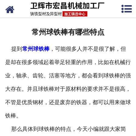
网站首页
关于我们
常州球铁棒有哪些特点
产品中心
提到
常州球铁棒
，可能很多人并不是很了解，但
新闻动态
是却在很多领域起着举足轻重的作用，比如在机械行
铸铁工艺
业，轴承、齿轮、活塞等地方，都会看到球铁棒的强
生产设备
大存在。并且球铁棒对于原材料的要求并不是很高，
联系我们
不管是优质钢材，还是废弃的铁器，都可以用来做球
铁棒。
那么具体到球铁棒的特点，今天小编就跟大家简