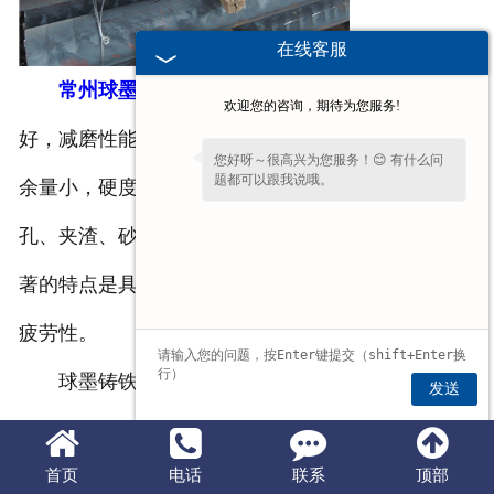
在线客服
常州球墨铸铁棒
具有组织均匀致密，耐压气密性
欢迎您的咨询，期待为您服务!
好，减磨性能强，表面质量光滑，尺寸精度高，加工
您好呀～很高兴为您服务！😊 有什么问
题都可以跟我说哦。
余量小，硬度分布均匀，拉伸强度高、无缩松、气
孔、夹渣、砂眼等缺陷。机械性能优越，其中较为显
著的特点是具有高强度和高韧性相结合以及优良的抗
疲劳性。
球墨铸铁棒主要是由铁、碳和硅组成的合金的总
发送
称，在这些合金中，含碳量超过在共晶温度时能保留
首页
电话
联系
顶部
在奥氏体溶体中的量。