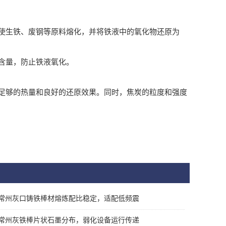
生铁、废钢等原料熔化，并将铁液中的氧化物还原为
含量，防止铁液氧化。
够的热量和良好的还原效果。同时，焦炭的粒度和强度
常州灰口铸铁棒材熔炼配比稳定，适配低频震
常州灰铁棒片状石墨分布，弱化设备运行传递