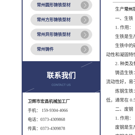
常州圆形铸铁型材
生产
常州
一、生铁
常州方形铸铁型材
1. 作用：
常州异形铸铁型材
生铁是生产灰
生铁中的碳、
常州铸件
动性和凝固特
2. 种类及
铸造生铁：专门
联系我们
流动性好，易
CONTACT US
炼钢生铁：主
低，通常在 0
卫辉市宏昌机械加工厂
二、废钢
手机： 159-9304-4066
1. 作用：
电话：0373-4309868
废钢是生产灰
传真：0373-4309878